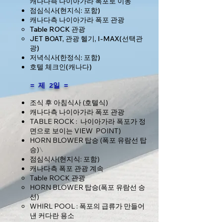
캐나다측 나이아가라 폭포로 이동
점심식사(현지식: 포함)
캐나다측 나이아가라 폭포 관광
Table ROCK 관광
JET BOAT, 관광 헬기, I-MAX(선택관
광)
저녁식사(한정식: 포함)
호텔 체크인(캐나다)
​ = 제 2일 =
조식 후 아침식사 (호텔식)
캐나다측 나이아가라 폭포 관광
TABLE ROCK : 나이아가라 폭포가 정
면으로 보이는 VIEW
POINT)
HORN BLOWER 탑승 (폭포 유람선 탑
승)
\
점심식사(현지식: 포함)
캐나다측 폭포 관광 계속
Table ROCK 관광
HORN BLOWER 탑승(폭포 유람선 승
선)
WHIRL POOL : 폭포의 급류가 만들어
낸 커다란 용소