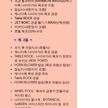
국경 통과하여 (RAINBOW BRIDGE)캐나
다측 나이아가라 폭포로 이동
점심식사(현지식: 포함)
캐나다측 나이아가라 폭포 관광
Table ROCK 관광
JET BOAT, 관광 헬기, I-MAX(선택관광)
저녁식사(한정식: 포함)
호텔 체크인(캐나다)
​= 제 2일 =
조식 후 아침식사 (호텔식)
캐나다측 나이아가라 폭포 관광
TABLE ROCK : 나이아가라 폭포가 정면으
로 보이는 VIEW
POINT)
HORN BLOWER 탑승 (폭포 유람선 탑승)
\
점심식사(현지식: 포함)
캐나다측 폭포 관광 계속
Table ROCK 관광
HORN BLOWER 탑승(폭포 유람선 승선)
WHIRL POOL : 폭포의 급류가 만들어낸
커다란 용소
나이아가라 꽃시계 , BOTANICAL
GARDEN,
아이스와인 와이너리 및 포도