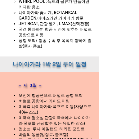
WHIRL POOL :폭포의 급류가 만들어낸
커다란 용소
나이아가라 꽃시계, BOTANICAL
GARDEN,아이스와인 와이너리 방문
JET BOAT, 관광 헬기, I-MAX(선택관광)
국경 통과하여 항공 시간에 맞추어 버펄로
공항으로 이동
공항 도착/ 항송 수속 후 목적지 향하여 출
발(행사 종료)
​나이아가라 1박 2일 투어 일정
= 제 1일 =
오전에 항공편으로 버펄로 공항 도착
버펄로 공항에서 가이드 미팅
미국측 나이아가라 폭포로 이동(차량으로
40분 소요)
미국측 염소섬 관광미국측에서 나이아가
라 폭포를 관광할수 있는 유일한 장소)
염소섬, 루나 아일랜드, 테라핀 포인트
바람의 동굴(입장료: 불포함)