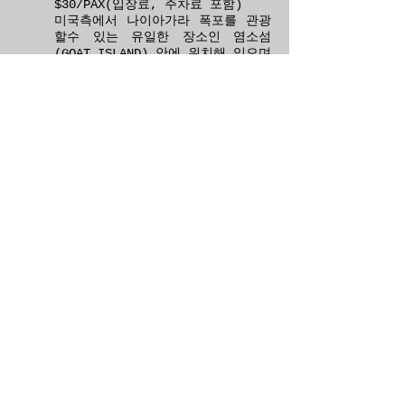
$30/PAX(입장료, 주차료 포함)
미국측에서 나이아가라 폭포를 관광
할수 있는 유일한 장소인 염소섬
(GOAT ISLAND) 안에 위치해 있으며
미국폭포 바로 밑에 나무 난간을 만
들어 떨어지는 폭포의 포말을 직접
몸으로 맞아 폭포수를 체험할수 있
는 기회를 제공 해드리는
ATTRACTION.
2. SKYLON 스테잌 점심 식사:
$70/PAX(스카이론 타워 입장료,주
차료 포함)
캐나다측에 있는 나이아가라 폭포에
서 제일 높고 전망이 좋은 스카이론
타워의 회전식 식당에서 캐나다 최
고의 풀 코스 스테이크 점심과 함
께 나이아가라 폭포를 관광사전 예
약 필요)
3. JET BOAT + NIAGARA ON THE
LAKE 관광: $100/PAX(JET BOAT
승선료 및 주차료 포함)
JET BOAT를 타고 온타리오 호수에
서 출발하여 나이아가라 폭포 계곡