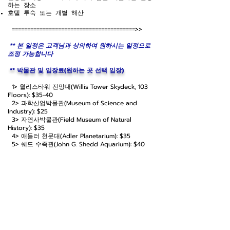
하는 장소
호텔 투숙 또는 개별 해산
========================================>>
** 본 일정은 고객님과 상의하여 원하시는 일정으로
조정 가능합니다
** 박물관 및 입장료(원하는 곳 선택 입장)
1> 윌리스타워 전망대(Willis Tower Skydeck, 103
Floors): $35-40
2> 과학산업박물관(Museum of Science and
Industry): $25
3> 자연사박물관(Field Museum of Natural
History): $35
4> 애들러 천문대(Adler Planetarium): $35
5> 쉐드 수족관(John G. Shedd Aquarium): $
40
6> 시카고 미술관(Art Institute of Chicago): $25
** 옵션 투어/다운타운 야경 감상
1> 미시간유람선
유람선를 승선하고 시카고 강/미시간 호수에
서 시카고 다운타운의 환상적인 야경 건축물 투어
2> 뮤지엄 캠퍼스
미시간 호변에서 세계적으로 가장 아름다운
다운타운 스카이라인을 감상하고 잊지못할 추억의