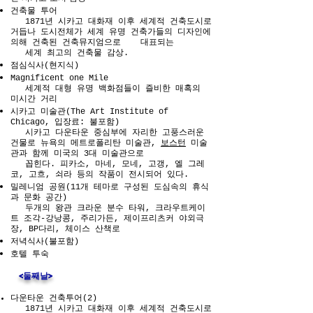
건축물 투어
1871년 시카고 대화재 이후 세계적 건축도시로
거듭나 도시전체가 세계 유명 건축가들의 디자인에
의해 건축된 건축뮤지엄으로 대표되는
세계 최고의 건축물 감상.
점심식사(현지식)
Magnificent one Mile
세계적 대형 유명 백화점들이 즐비한 매혹의
미시간 거리
시카고 미술관(The Art Institute of
Chicago, 입장료: 불포함)
시카고 다운타운 중심부에 자리한 고풍스러운
건물로 뉴욕의 메트로폴리탄 미술관,
보스턴
미술
관과 함께 미국의 3대 미술관으로
꼽힌다. 피카소, 마네, 모네, 고갱, 엘 그레
코, 고흐, 쇠라 등의 작품이 전시되어 있다.
밀레니엄 공원(11개 테마로 구성된 도심속의 휴식
과 문화 공간)
두개의 왕관 크라운 분수 타워, 크라우트케이
트 조각-강낭콩, 주리가든, 제이프리츠커 야외극
장, BP다리, 체이스 산책로
저녁식사(불포함)
호텔 투숙
<둘째날>
다운타운 건축투어(2)
1871년 시카고 대화재 이후 세계적 건축도시로