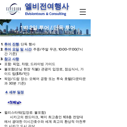
엘비전여행사
Elvisiontours & Consulting
1박 2일 투어 / 단독 투어
투어 진행
: 단독 행사
투어 요일 및 시간
: 주중/주말 무관, 10:00-17:00(7시
간 기준)
참고 사항
포함: 픽업, 차량, 드라이빙 가이드
불포함(손님 현장 직불): 관광지 입장료, 점심식사, 가
이드 팁($15/1인)
픽업/드랍 장소: 오헤어
공항 또는 투숙 호텔(다운타운
과 30분 기준)
4. 세부 일정
<첫째날>
윌리스타워(입장료: 불포함)
시카고의 랜드마크, 북미 최고층인 103층 전망대
에서 광대한 미시간호수와 세계 최고의 환상적 마천루
인 시카고 도시 감상