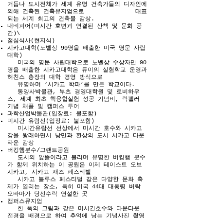
거듭나 도시전체가 세계 유명 건축가들의 디자인에
의해 건축된 건축뮤지엄으로 대표
되는 세계 최고의 건축물 감상.
내비피어(미시간 호변과 연결된 산책 및 문화 공
간)\
점심식사(현지식)
시카고대학(노벨상 90명을 배출한 미국 명문 사립
대학)
미국의 명문 사립대학으로 노벨상 수상자만 90
명을 배출한 시카고대학은 듀이의 실험학교 운영과
허친스 총장의 대학 경영 방식으로
유명하며 ‘시카고 학파’를 만든 학교이다.
동양사박물관, 부츠 경영대학원 및 로비하우
스, 세계 최초 핵융합실험 성공 기념비, 락펠러
기념 채플 및 캠퍼스 투어
과학산업박물관(입장료: 불포함)
미시간 유람선(입장료: 불포함)
미시간유람선 선상에서 미시간 호수와 시카고
강을 왕래하면서 낭만과 환상의 도시 시카고 다운
타운 감상
버킹햄분수/그랜트공원
도시의 앞뜰이라고 불리며 유명한 버킹햄 분수
가 함께 위치하는 이 공원은 이제 테이스트 오브
시카고, 시카고 재즈 페스티벌
시카고 블루스 페스티벌 같은 다양한 문화 축
제가 열리는 장소, 특히 미국 44대 대통령 버락
오바마가 당선수락 연설한 곳
캠퍼스뮤지엄
한 폭의 그림과 같은 미시간호수와 다운타운
전경을 배경으로 하여 추억에 남는 기념사진 촬영