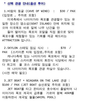
* 선택 관광 안내​(옵션 투어)
1.바람의 동굴 (CAVE OF WIND) : $30 / PAX
(입장료 , 주차료 포함)
미국측에서 나이아가라 폭포를 관광할수 있는 유
일한 장소인 염소섬(GOAT ISLAND) 안에 위치해 있
으며 미국폭포 바로 밑에 나무 난간을 만
들어 떨어지는 폭포의 포말을 직접 몸으로 맞아
폭포수를 체험할수 있는 기회를 제공 해드리는
ATTRACTION 입니다.
2.SKYLON 스테잌 점심 식사 : $70 /
PAX (스카이론 타워 입장료,주차료 포함)
캐나다측에 있는 나이아가라 폭포에서 제일 높고
전망이 좋은 스카이론 타워의 회전식 식당에서 캐나
다 최고의 풀 코스 스테잌 점심을 드시
며 나이아가라 폭포를 관광 하실수 있습니다.
(사전 예약 필요)
3.JET BOAT + NIAGARA ON THE LAKE 관광 :
$100 / PAX (JET BOAT 승선료및 주차료 포함)
JET BOAT를 타고 온타리오 호수에서 출발하여 나
이아가라 폭포 계곡의 급류를 가르며 왕복 40kM를
이동하면서 계곡및 월풀(WHIRL POOL)
에서의 휘돌아가는 엄청난 크기의 용소를 몸소 체
험 할수 있으며 (약 한시간 탑승 합니다.)