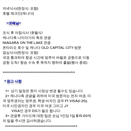
저녁식사(한정식: 포함)
호텔 체크인(캐나다)
​ <셋째날>
조식 후 아침식사 (호텔식)
캐나다측 나이아가라 폭포 관광
NIAGARA ON THE LAKE 관광
온타리오 호수 및 캐나다 OLD CAPITAL CITY 방문
점심식사(한정식: 포함)
국경 통과하여 항공 시간에 맞추어 버펄로 공항으로 이동
공항 도착/ 항송 수속 후 목적지 향하여 출발(행사 종료)
==
======================
===============>>
*
참고 사항
1> 상기 일정은 현지 사정상 변경 될수도 있습니다
2> 캐나다측 관광을 위하여 미국 방문자는 전자 여권, 미
국 영주권자는 영주권, 학생 비자인 경우 F1 VISA(I-20),
미국 시민권자인 경우 미국 여권 그리고 J1
VISA인 경우 DS가 필요 합니다.
3> 관광후 가이드에 대한 팁은 손님 1인당 1일 $15.00씩
의 팁을 주시면 감사하겠습니다.
=======================================>>