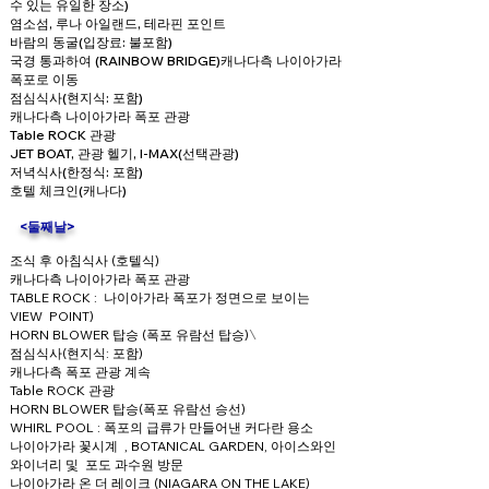
수 있는 유일한 장소)
염소섬, 루나 아일랜드, 테라핀 포인트
바람의 동굴(입장료: 불포함)
국경 통과하여 (RAINBOW BRIDGE)캐나다측 나이아가라
폭포로 이동
점심식사(현지식: 포함)
캐나다측 나이아가라 폭포 관광
Table ROCK 관광
JET BOAT, 관광 헬기, I-MAX(선택관광)
저녁식사(한정식: 포함)
호텔 체크인(캐나다)
<둘째날>
조식 후 아침식사 (호텔식)
캐나다측 나이아가라 폭포 관광
TABLE ROCK : 나이아가라 폭포가 정면으로 보이는
VIEW
POINT)
HORN BLOWER 탑승 (폭포 유람선 탑승)
\
점심식사(현지식: 포함)
캐나다측 폭포 관광 계속
Table ROCK 관광
HORN BLOWER 탑승(폭포 유람선 승선)
WHIRL POOL : 폭포의 급류가 만들어낸 커다란 용소
나이아가라 꽃시계 , BOTANICAL GARDEN,
아이스와인
와이너리 및 포도 과수원 방문
나이아가라 온 더 레이크 (NIAGARA ON THE LAKE)